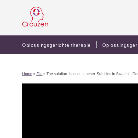
Oplossingsgerichte therapie
Oplossingsger
Home
»
File
» The solution-focused teacher. Subtitles in Swedish, Ge