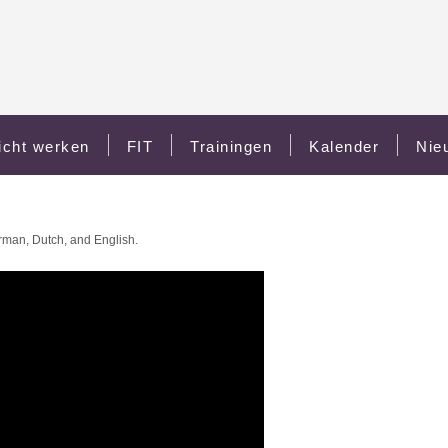
icht werken
FIT
Trainingen
Kalender
Nie
rman, Dutch, and English.