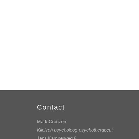
Contact
Mark Crouzen
Klinisch psycholoog-psychotherapeut
Jans Kamperweg 8