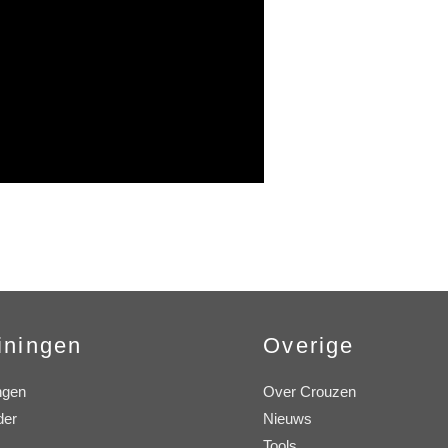
iningen
Overige
ngen
Over Crouzen
der
Nieuws
Tools